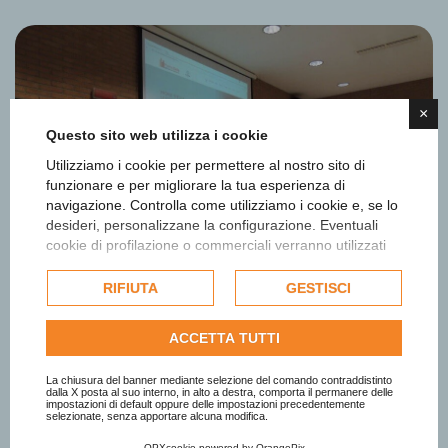
×
Questo sito web utilizza i cookie
Utilizziamo i cookie per permettere al nostro sito di
funzionare e per migliorare la tua esperienza di
navigazione. Controlla come utilizziamo i cookie e, se lo
desideri, personalizzane la configurazione. Eventuali
cookie di profilazione o commerciali verranno utilizzati
esclusivamente previa acquisizione del consenso
dell'utente e, se consentito, potrebbero essere utilizzati
RIFIUTA
GESTISCI
per personalizzare gli annunci pubblicitari. Per ulteriori
informazioni su come Google utilizza i dati raccolti,
ACCETTA TUTTI
consulta la
politica sulla privacy di Google
.
Consulta l'informativa cookie completa.
La chiusura del banner mediante selezione del comando contraddistinto
dalla X posta al suo interno, in alto a destra, comporta il permanere delle
impostazioni di default oppure delle impostazioni precedentemente
selezionate, senza apportare alcuna modifica.
OPXcookie
powered by
OrangePix