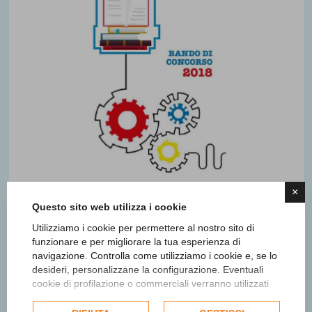
×
Questo sito web utilizza i cookie
Edizione 2018
Utilizziamo i cookie per permettere al nostro sito di
funzionare e per migliorare la tua esperienza di
navigazione. Controlla come utilizziamo i cookie e, se lo
VINCITORI E FINALISTI
desideri, personalizzane la configurazione. Eventuali
cookie di profilazione o commerciali verranno utilizzati
PREMI SPECIALI
esclusivamente previa acquisizione del consenso
dell'utente e, se consentito, potrebbero essere utilizzati