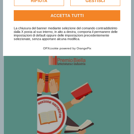
RIFIUTA
GESTISCI
per personalizzare gli annunci pubblicitari. Per ulteriori
BANDO
informazioni su come Google utilizza i dati raccolti,
ACCETTA TUTTI
consulta la
politica sulla privacy di Google
.
GIURIA
Consulta l'informativa cookie completa.
La chiusura del banner mediante selezione del comando contraddistinto
dalla X posta al suo interno, in alto a destra, comporta il permanere delle
impostazioni di default oppure delle impostazioni precedentemente
selezionate, senza apportare alcuna modifica.
OPXcookie
powered by
OrangePix