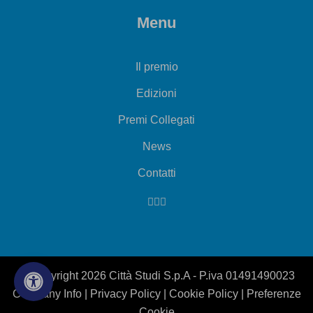
Menu
Il premio
Edizioni
Premi Collegati
News
Contatti
© Copyright 2026 Città Studi S.p.A - P.iva 01491490023
Company Info
|
Privacy Policy
|
Cookie Policy
|
Preferenze
Cookie