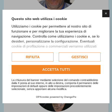
×
Questo sito web utilizza i cookie
Utilizziamo i cookie per permettere al nostro sito di
Sergio Pent
funzionare e per migliorare la tua esperienza di
navigazione. Controlla come utilizziamo i cookie e, se lo
Giurato
desideri, personalizzane la configurazione. Eventuali
cookie di profilazione o commerciali verranno utilizzati
esclusivamente previa acquisizione del consenso
dell'utente e, se consentito, potrebbero essere utilizzati
RIFIUTA
GESTISCI
per personalizzare gli annunci pubblicitari. Per ulteriori
informazioni su come Google utilizza i dati raccolti,
ACCETTA TUTTI
consulta la
politica sulla privacy di Google
.
Consulta l'informativa cookie completa.
La chiusura del banner mediante selezione del comando contraddistinto
dalla X posta al suo interno, in alto a destra, comporta il permanere delle
impostazioni di default oppure delle impostazioni precedentemente
selezionate, senza apportare alcuna modifica.
OPXcookie
powered by
OrangePix