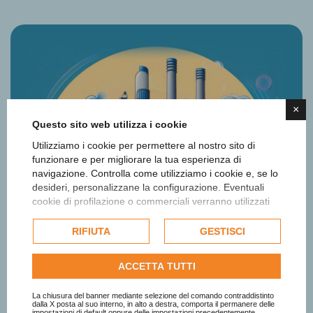
×
Questo sito web utilizza i cookie
Utilizziamo i cookie per permettere al nostro sito di
funzionare e per migliorare la tua esperienza di
navigazione. Controlla come utilizziamo i cookie e, se lo
desideri, personalizzane la configurazione. Eventuali
cookie di profilazione o commerciali verranno utilizzati
esclusivamente previa acquisizione del consenso
dell'utente e, se consentito, potrebbero essere utilizzati
RIFIUTA
GESTISCI
per personalizzare gli annunci pubblicitari. Per ulteriori
informazioni su come Google utilizza i dati raccolti,
ACCETTA TUTTI
consulta la
politica sulla privacy di Google
.
Consulta l'informativa cookie completa.
La chiusura del banner mediante selezione del comando contraddistinto
dalla X posta al suo interno, in alto a destra, comporta il permanere delle
impostazioni di default oppure delle impostazioni precedentemente