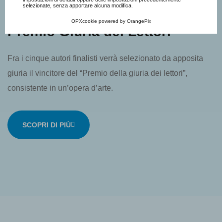
selezionate, senza apportare alcuna modifica.
OPXcookie
powered by
OrangePix
Premio Giuria dei Lettori
Fra i cinque autori finalisti verrà selezionato da apposita
giuria il vincitore del “Premio della giuria dei lettori”,
consistente in un’opera d’arte.
SCOPRI DI PIÙ