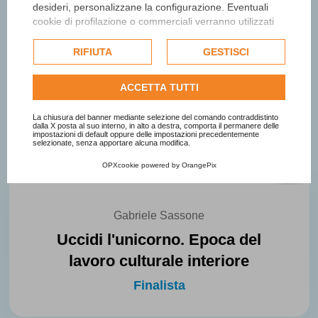
desideri, personalizzane la configurazione. Eventuali
cookie di profilazione o commerciali verranno utilizzati
esclusivamente previa acquisizione del consenso
dell'utente e, se consentito, potrebbero essere utilizzati
RIFIUTA
GESTISCI
per personalizzare gli annunci pubblicitari. Per ulteriori
informazioni su come Google utilizza i dati raccolti,
ACCETTA TUTTI
consulta la
politica sulla privacy di Google
.
Consulta l'informativa cookie completa.
La chiusura del banner mediante selezione del comando contraddistinto
dalla X posta al suo interno, in alto a destra, comporta il permanere delle
impostazioni di default oppure delle impostazioni precedentemente
selezionate, senza apportare alcuna modifica.
OPXcookie
powered by
OrangePix
Gabriele Sassone
Uccidi l'unicorno. Epoca del
lavoro culturale interiore
Finalista