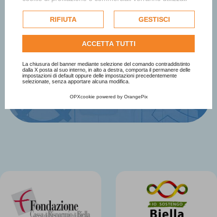
sul Premio
esclusivamente previa acquisizione del consenso
dell'utente e, se consentito, potrebbero essere utilizzati
RIFIUTA
GESTISCI
per personalizzare gli annunci pubblicitari. Per ulteriori
Iscriviti Subito
informazioni su come Google utilizza i dati raccolti,
ACCETTA TUTTI
consulta la
politica sulla privacy di Google
.
Consulta l'informativa cookie completa.
La chiusura del banner mediante selezione del comando contraddistinto
dalla X posta al suo interno, in alto a destra, comporta il permanere delle
impostazioni di default oppure delle impostazioni precedentemente
selezionate, senza apportare alcuna modifica.
OPXcookie
powered by
OrangePix