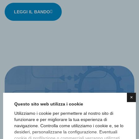
LEGGI IL BANDO
×
Questo sito web utilizza i cookie
Utilizziamo i cookie per permettere al nostro sito di
Iscriviti alla newsletter
funzionare e per migliorare la tua esperienza di
navigazione. Controlla come utilizziamo i cookie e, se lo
Ottieni informazioni e aggiornamenti
desideri, personalizzane la configurazione. Eventuali
cookie di profilazione o commerciali verranno utilizzati