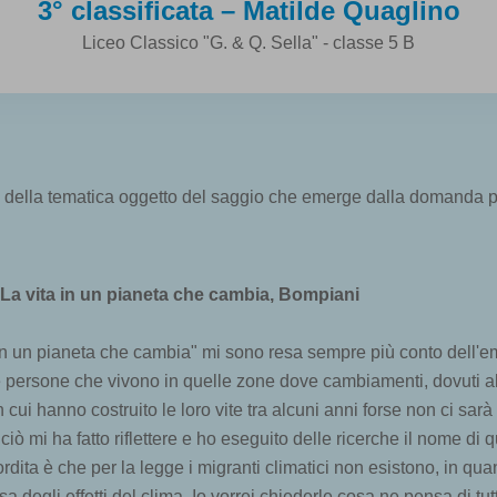
3° classificata – Matilde Quaglino
Liceo Classico "G. & Q. Sella" - classe 5 B
o della tematica oggetto del saggio che emerge dalla domanda po
La vita in un pianeta che cambia, Bompiani
a in un pianeta che cambia" mi sono resa sempre più conto dell'
 persone che vivono in quelle zone dove cambiamenti, dovuti all
i hanno costruito le loro vite tra alcuni anni forse non ci sarà più
tto ciò mi ha fatto riflettere e ho eseguito delle ricerche il no
dita è che per la legge i migranti climatici non esistono, in q
 degli effetti del clima. Io vorrei chiederle cosa ne pensa di tut