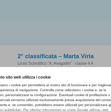
2° classificata – Marta Virla
Liceo Scientifico "A. Avogadro" - classe 4 A
to sito web utilizza i cookie
zziamo i cookie per permettere al nostro sito di funzionare e per migliora
sperienza di navigazione. Controlla come utilizziamo i cookie e, se lo
eri, personalizzane la configurazione. Eventuali cookie di profilazione o
ce dalla domanda posta all’autore con cui si evidenzia una spec
rciali verranno utilizzati esclusivamente previa acquisizione del cons
utente e, se consentito, potrebbero essere utilizzati per personalizzare gl
i pubblicitari. Per ulteriori informazioni su come Google utilizza i dati