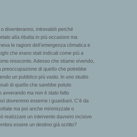
 o diventeranno, introvabili perché
rtato alla ribalta in più occasioni ma
teneva le ragioni dell'emergenza climatica e
luoghi che erano stati indicati come più a
lissimo resoconto. Adesso che stiamo vivendo,
la preoccupazione di quello che potrebbe
endo un pubblico più vasto. In uno studio
egnali di quello che sarebbe potuto
no avverando ma non è stato fatto
ensì dovremmo esserne i guardiani. C’è da
scoltate ma poi anche minimizzate o
uò realizzare un intervento davvero incisivo
sembra essere un destino già scritto?