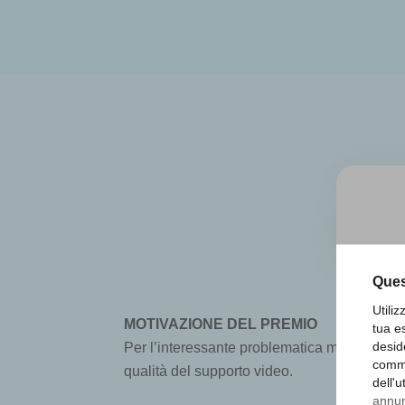
Ques
Utili
MOTIVAZIONE DEL PREMIO
tua e
desid
Per l’interessante problematica messa in lu
comme
qualità del supporto video.
dell'
annunc