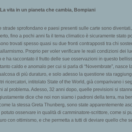
La vita in un pianeta che cambia, Bompiani
e strade sprofondano e paesi presenti sulle carte sono diventati,
Certo, fino a pochi anni fa il tema climatico è sicuramente stato po
 sono trovati spesso quasi su due fronti contrapposti tra chi sos
e allarmismo. Proprio per voler verificare le reali condizioni dei 
o e ha raccontato il frutto delle sue osservazioni in questo bel
ettanto caldo e anomalo per cui si parla di “Novembrate”, nasce 
alcosa di più duraturo, e solo adesso la questione sta raggiung
i ricercatori, intitolato State of the World, già comparivano i s
ni al problema. Adesso, 32 anni dopo, quelle previsioni si stan
 giustamente dice che noi non siamo i padroni della terra, ma b
sti, come la stessa Greta Thunberg, sono state apparentemente a
a potuto osservare in qualità di camminatore-scrittore, come si p
turo con ottimismo, e che permetta a tutti di deviare quello che 