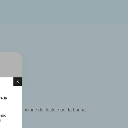
×
re la
iale comprensione del testo e per la buona
enso
i