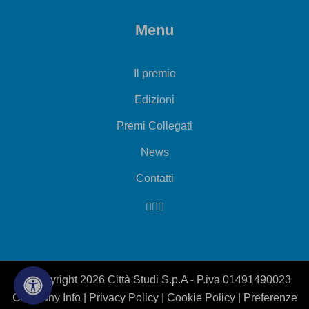
Menu
Il premio
Edizioni
Premi Collegati
News
Contatti
© Copyright 2026 Città Studi S.p.A - P.iva 01491490023
Company Info
|
Privacy Policy
|
Cookie Policy
|
Preferenze