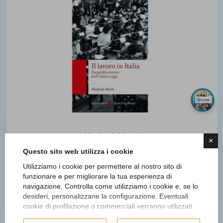
Manfredi Alberti
×
Il lavoro in Italia. Un profilo
Questo sito web utilizza i cookie
storico dall'Unità a oggi
Utilizziamo i cookie per permettere al nostro sito di
funzionare e per migliorare la tua esperienza di
Finalista
navigazione. Controlla come utilizziamo i cookie e, se lo
desideri, personalizzane la configurazione. Eventuali
cookie di profilazione o commerciali verranno utilizzati
esclusivamente previa acquisizione del consenso