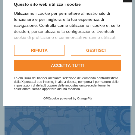
Questo sito web utilizza i cookie
Utilizziamo i cookie per permettere al nostro sito di
funzionare e per migliorare la tua esperienza di
navigazione. Controlla come utilizziamo i cookie e, se lo
desideri, personalizzane la configurazione. Eventuali
cookie di profilazione o commerciali verranno utilizzati
esclusivamente previa acquisizione del consenso
dell'utente e, se consentito, potrebbero essere utilizzati
RIFIUTA
GESTISCI
Iscriviti alla newsletter
per personalizzare gli annunci pubblicitari. Per ulteriori
informazioni su come Google utilizza i dati raccolti,
ACCETTA TUTTI
consulta la
politica sulla privacy di Google
.
Ottieni informazioni e aggiornamenti
Consulta l'informativa cookie completa.
sul Premio
La chiusura del banner mediante selezione del comando contraddistinto
dalla X posta al suo interno, in alto a destra, comporta il permanere delle
impostazioni di default oppure delle impostazioni precedentemente
selezionate, senza apportare alcuna modifica.
OPXcookie
powered by
OrangePix
Iscriviti Subito