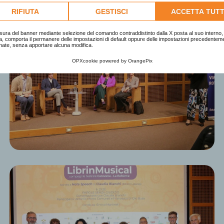
lta l'informativa cookie completa.
RIFIUTA
GESTISCI
ACCETTA TUTT
sura del banner mediante selezione del comando contraddistinto dalla X posta al suo interno, 
a, comporta il permanere delle impostazioni di default oppure delle impostazioni precedentem
nate, senza apportare alcuna modifica.
OPXcookie
powered by
OrangePix