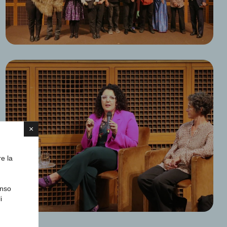
×
re la
enso
i