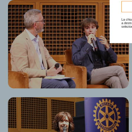
Consu
La chiu
a destr
selezio