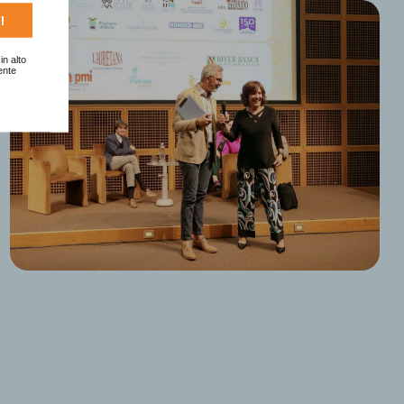
I
in alto
ente