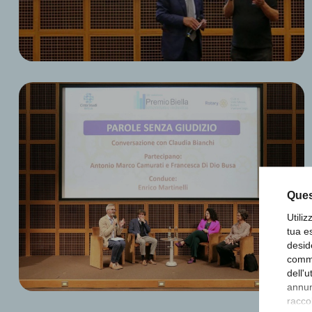
Ques
Utili
tua e
desid
comme
dell'
annunc
raccol