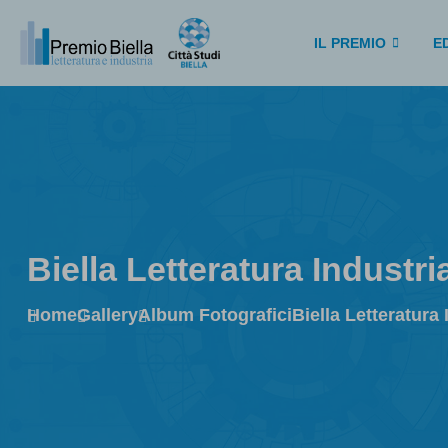
IL PREMIO
ED
Biella Letteratura Industri
Home
Gallery
Album Fotografici
Biella Letteratura