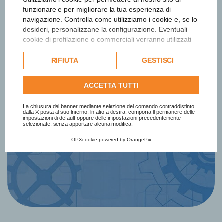
funzionare e per migliorare la tua esperienza di
navigazione. Controlla come utilizziamo i cookie e, se lo
desideri, personalizzane la configurazione. Eventuali
cookie di profilazione o commerciali verranno utilizzati
Iscriviti alla newsletter
esclusivamente previa acquisizione del consenso
dell'utente e, se consentito, potrebbero essere utilizzati
RIFIUTA
GESTISCI
per personalizzare gli annunci pubblicitari. Per ulteriori
Ottieni informazioni e aggiornamenti
informazioni su come Google utilizza i dati raccolti,
sul Premio
ACCETTA TUTTI
consulta la
politica sulla privacy di Google
.
Consulta l'informativa cookie completa.
La chiusura del banner mediante selezione del comando contraddistinto
dalla X posta al suo interno, in alto a destra, comporta il permanere delle
impostazioni di default oppure delle impostazioni precedentemente
Iscriviti Subito
selezionate, senza apportare alcuna modifica.
OPXcookie
powered by
OrangePix