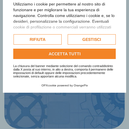
Utilizziamo i cookie per permettere al nostro sito di
funzionare e per migliorare la tua esperienza di
navigazione. Controlla come utilizziamo i cookie e, se lo
desideri, personalizzane la configurazione. Eventuali
cookie di profilazione o commerciali verranno utilizzati
esclusivamente previa acquisizione del consenso
Iscriviti alla newsletter
dell'utente e, se consentito, potrebbero essere utilizzati
RIFIUTA
GESTISCI
per personalizzare gli annunci pubblicitari. Per ulteriori
Ottieni informazioni e aggiornamenti
informazioni su come Google utilizza i dati raccolti,
ACCETTA TUTTI
consulta la
politica sulla privacy di Google
.
sul Premio
Consulta l'informativa cookie completa.
La chiusura del banner mediante selezione del comando contraddistinto
dalla X posta al suo interno, in alto a destra, comporta il permanere delle
impostazioni di default oppure delle impostazioni precedentemente
selezionate, senza apportare alcuna modifica.
Iscriviti Subito
OPXcookie
powered by
OrangePix