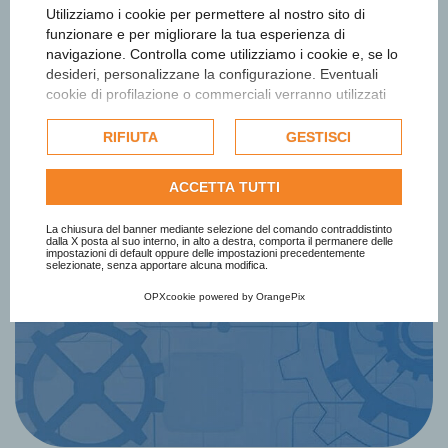
Utilizziamo i cookie per permettere al nostro sito di
funzionare e per migliorare la tua esperienza di
navigazione. Controlla come utilizziamo i cookie e, se lo
desideri, personalizzane la configurazione. Eventuali
cookie di profilazione o commerciali verranno utilizzati
esclusivamente previa acquisizione del consenso
Iscriviti alla newsletter
dell'utente e, se consentito, potrebbero essere utilizzati
RIFIUTA
GESTISCI
per personalizzare gli annunci pubblicitari. Per ulteriori
Ottieni informazioni e aggiornamenti
informazioni su come Google utilizza i dati raccolti,
ACCETTA TUTTI
consulta la
politica sulla privacy di Google
.
sul Premio
Consulta l'informativa cookie completa.
La chiusura del banner mediante selezione del comando contraddistinto
dalla X posta al suo interno, in alto a destra, comporta il permanere delle
impostazioni di default oppure delle impostazioni precedentemente
selezionate, senza apportare alcuna modifica.
Iscriviti Subito
OPXcookie
powered by
OrangePix