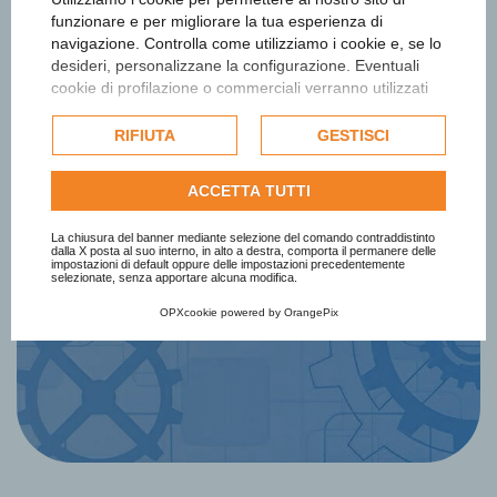
funzionare e per migliorare la tua esperienza di
navigazione. Controlla come utilizziamo i cookie e, se lo
desideri, personalizzane la configurazione. Eventuali
cookie di profilazione o commerciali verranno utilizzati
Iscriviti alla newsletter
esclusivamente previa acquisizione del consenso
dell'utente e, se consentito, potrebbero essere utilizzati
RIFIUTA
GESTISCI
per personalizzare gli annunci pubblicitari. Per ulteriori
Ottieni informazioni e aggiornamenti
informazioni su come Google utilizza i dati raccolti,
sul Premio
ACCETTA TUTTI
consulta la
politica sulla privacy di Google
.
Consulta l'informativa cookie completa.
La chiusura del banner mediante selezione del comando contraddistinto
dalla X posta al suo interno, in alto a destra, comporta il permanere delle
impostazioni di default oppure delle impostazioni precedentemente
Iscriviti Subito
selezionate, senza apportare alcuna modifica.
OPXcookie
powered by
OrangePix