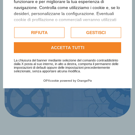
funzionare e per migliorare la tua esperienza di
navigazione. Controlla come utilizziamo i cookie e, se lo
desideri, personalizzane la configurazione. Eventuali
Iscriviti alla newsletter
cookie di profilazione o commerciali verranno utilizzati
esclusivamente previa acquisizione del consenso
dell'utente e, se consentito, potrebbero essere utilizzati
RIFIUTA
GESTISCI
Ottieni informazioni e aggiornamenti
per personalizzare gli annunci pubblicitari. Per ulteriori
sul Premio
informazioni su come Google utilizza i dati raccolti,
ACCETTA TUTTI
consulta la
politica sulla privacy di Google
.
Consulta l'informativa cookie completa.
La chiusura del banner mediante selezione del comando contraddistinto
Iscriviti Subito
dalla X posta al suo interno, in alto a destra, comporta il permanere delle
impostazioni di default oppure delle impostazioni precedentemente
selezionate, senza apportare alcuna modifica.
OPXcookie
powered by
OrangePix