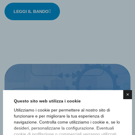
LEGGI IL BANDO
×
Questo sito web utilizza i cookie
Utilizziamo i cookie per permettere al nostro sito di
Iscriviti alla newsletter
funzionare e per migliorare la tua esperienza di
navigazione. Controlla come utilizziamo i cookie e, se lo
Ottieni informazioni e aggiornamenti
desideri, personalizzane la configurazione. Eventuali
cookie di profilazione o commerciali verranno utilizzati