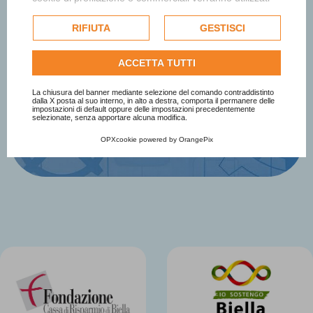
sul Premio
esclusivamente previa acquisizione del consenso
dell'utente e, se consentito, potrebbero essere utilizzati
RIFIUTA
GESTISCI
per personalizzare gli annunci pubblicitari. Per ulteriori
Iscriviti Subito
informazioni su come Google utilizza i dati raccolti,
ACCETTA TUTTI
consulta la
politica sulla privacy di Google
.
Consulta l'informativa cookie completa.
La chiusura del banner mediante selezione del comando contraddistinto
dalla X posta al suo interno, in alto a destra, comporta il permanere delle
impostazioni di default oppure delle impostazioni precedentemente
selezionate, senza apportare alcuna modifica.
OPXcookie
powered by
OrangePix