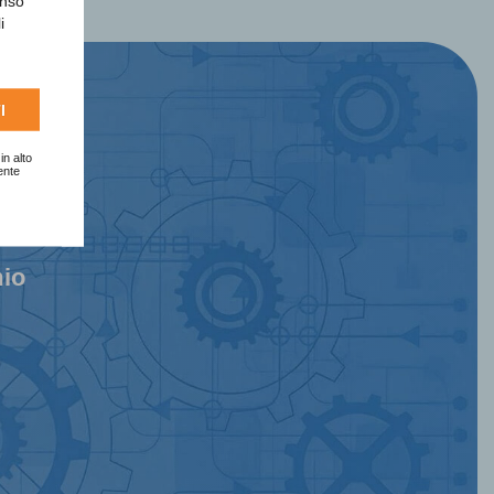
enso
i
I
in alto
ente
mio