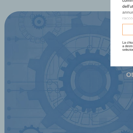
comme
dell'
annunc
raccol
Consu
La chiu
a destr
selezio
Ot