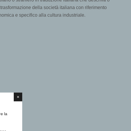
trasformazione della società italiana con riferimento
omica e specifico alla cultura industriale.
×
re la