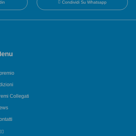
din
Condividi Su Whatsapp
enu
 premio
dizioni
remi Collegati
ews
ntatti