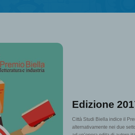
Edizione 201
Città Studi Biella indice il Pr
alternativamente nei due setto
ad un’opera edita di autore it