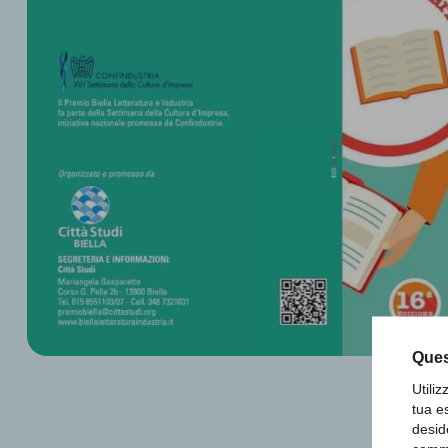
Ques
Utili
tua e
desid