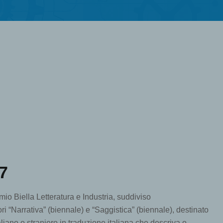
7
emio Biella Letteratura e Industria, suddiviso
ri “Narrativa” (biennale) e “Saggistica” (biennale), destinato
aliano o straniero in traduzione italiana che descriva o