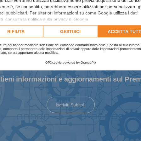
rciali verranno utilizzati esclusivamente previa acquisizione del cons
utente e, se consentito, potrebbero essere utilizzati per personalizzare gl
i pubblicitari. Per ulteriori informazioni su come Google utilizza i dati
ti, consulta la
politica sulla privacy di Google
.
lta l'informativa cookie completa.
RIFIUTA
GESTISCI
ACCETTA TUTT
sura del banner mediante selezione del comando contraddistinto dalla X posta al suo interno, 
a, comporta il permanere delle impostazioni di default oppure delle impostazioni precedentem
nate, senza apportare alcuna modifica.
Iscriviti alla newsletter
OPXcookie
powered by
OrangePix
tieni informazioni e aggiornamenti sul Pre
Iscriviti Subito