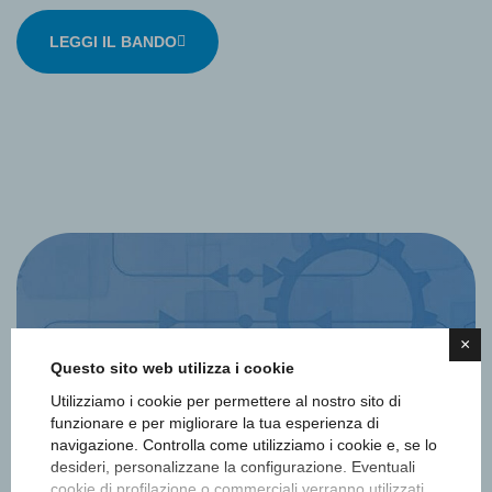
LEGGI IL BANDO
×
Questo sito web utilizza i cookie
Utilizziamo i cookie per permettere al nostro sito di
Iscriviti alla newsletter
funzionare e per migliorare la tua esperienza di
navigazione. Controlla come utilizziamo i cookie e, se lo
Ottieni informazioni e aggiornamenti
desideri, personalizzane la configurazione. Eventuali
cookie di profilazione o commerciali verranno utilizzati