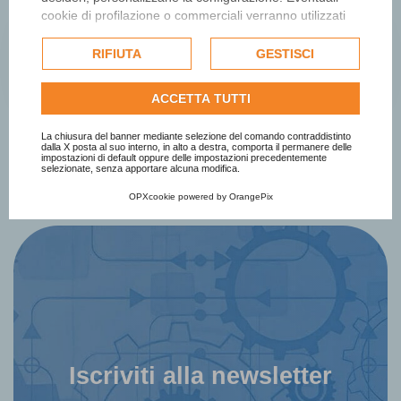
cookie di profilazione o commerciali verranno utilizzati
esclusivamente previa acquisizione del consenso
dell'utente e, se consentito, potrebbero essere utilizzati
RIFIUTA
GESTISCI
Edizione 2026
per personalizzare gli annunci pubblicitari. Per ulteriori
informazioni su come Google utilizza i dati raccolti,
ACCETTA TUTTI
consulta la
politica sulla privacy di Google
.
Consulta l'informativa cookie completa.
La chiusura del banner mediante selezione del comando contraddistinto
dalla X posta al suo interno, in alto a destra, comporta il permanere delle
impostazioni di default oppure delle impostazioni precedentemente
selezionate, senza apportare alcuna modifica.
OPXcookie
powered by
OrangePix
Iscriviti alla newsletter