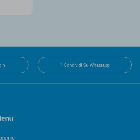
din
Condividi Su Whatsapp
enu
 premio