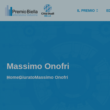
IL PREMIO
ED
Massimo Onofri
Home
Giurato
Massimo Onofri