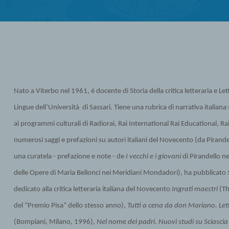
Nato a Viterbo nel 1961, è docente di Storia della critica letteraria e L
Lingue dell’Università di Sassari. Tiene una rubrica di narrativa italiana s
ai programmi culturali di Radiorai, Rai International Rai Educational, Rais
numerosi saggi e prefazioni su autori italiani del Novecento (da Pirandel
una curatela - prefazione e note - de
I vecchi e i giovani
di Pirandello ne
delle Opere di Maria Bellonci nei Meridiani Mondadori), ha pubblicato
dedicato alla critica letteraria italiana del Novecento
Ingrati maestri
(Th
del “Premio Pisa” dello stesso anno),
Tutti a cena da don Mariano. Lette
(Bompiani, Milano, 1996),
Nel nome dei padri. Nuovi studi su Sciasci