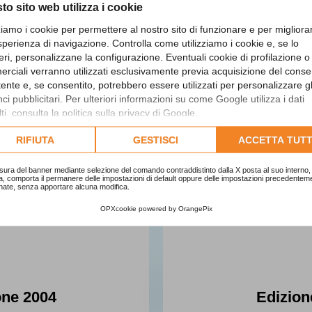
to sito web utilizza i cookie
zziamo i cookie per permettere al nostro sito di funzionare e per migliora
sperienza di navigazione. Controlla come utilizziamo i cookie e, se lo
eri, personalizzane la configurazione. Eventuali cookie di profilazione o
rciali verranno utilizzati esclusivamente previa acquisizione del cons
utente e, se consentito, potrebbero essere utilizzati per personalizzare gl
i pubblicitari. Per ulteriori informazioni su come Google utilizza i dati
ti, consulta la
politica sulla privacy di Google
.
lta l'informativa cookie completa.
RIFIUTA
GESTISCI
ACCETTA TUTT
sura del banner mediante selezione del comando contraddistinto dalla X posta al suo interno, 
a, comporta il permanere delle impostazioni di default oppure delle impostazioni precedentem
nate, senza apportare alcuna modifica.
OPXcookie
powered by
OrangePix
one 2004
Edizion