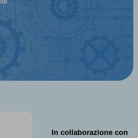
mio
one con