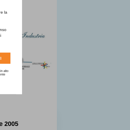
re la
enso
i
I
in alto
ente
e 2005