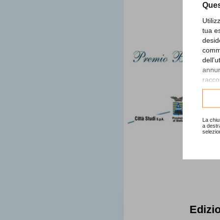
Ques
Utili
tua e
desid
comme
dell'
annunc
raccol
Consu
La chiu
a destr
selezio
Edizi