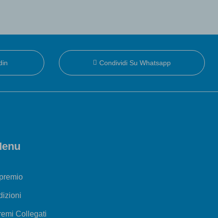
din
Condividi Su Whatsapp
enu
 premio
dizioni
remi Collegati