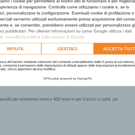
zziamo i cookie per permettere al nostro sito di funzionare e per migliora
sperienza di navigazione. Controlla come utilizziamo i cookie e, se lo
eri, personalizzane la configurazione. Eventuali cookie di profilazione o
sco Ferraris
, presidente del Gruppo Giovani Imprenditori di Biella
rciali verranno utilizzati esclusivamente previa acquisizione del cons
utente e, se consentito, potrebbero essere utilizzati per personalizzare gl
lia abbia un futuro prospero dobbiamo trasmettere ai giovani, in
i pubblicitari. Per ulteriori informazioni su come Google utilizza i dati
ostra nazione, può offrire. Diamo la possibilità di vedere da vicino il
ti, consulta la
politica sulla privacy di Google
.
o degli imprenditori».
lta l'informativa cookie completa.
RIFIUTA
GESTISCI
ACCETTA TUTT
sura del banner mediante selezione del comando contraddistinto dalla X posta al suo interno, 
a, comporta il permanere delle impostazioni di default oppure delle impostazioni precedentem
nate, senza apportare alcuna modifica.
 biellese, un referente per ciascuna provincia piemontese, alcuni
OPXcookie
powered by
OrangePix
ra e Industria, un rappresentante del Gruppo Giovani Imprenditori e un
lassificato andranno invece 400 euro e per il terzo ci sarà un