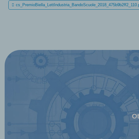
cs_PremioBiella_LettIndustria_BandoScuole_2018_475b9b2ff2_110.
Ot