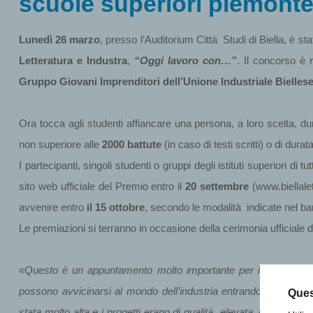
scuole superiori piemonte
Lunedì 26 marzo
, presso l’Auditorium Città Studi di Biella, è s
Letteratura e Industra
,
“Oggi lavoro con…”
. Il concorso è r
Gruppo Giovani Imprenditori dell’Unione Industriale Bielles
Ora tocca agli studenti affiancare una persona, a loro scelta, dur
non superiore alle
2000 battute
(in caso di testi scritti) o di durat
I partecipanti, singoli studenti o gruppi degli istituti superiori d
sito web ufficiale del Premio entro il
20 settembre
(www.biellalet
avvenire entro
il 15 ottobre
, secondo le modalità indicate nel ba
Le premiazioni si terranno in occasione della cerimonia ufficiale 
«Questo è un appuntamento molto importante per i ragazzi
– 
possono avvicinarsi al mondo dell’industria entrando in contatt
Ques
stata molto alta e i progetti erano di qualità elevata, è stato m