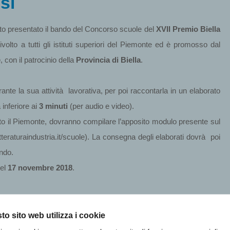
si
tato presentato il bando del Concorso scuole del
XVII Premio Biella
ivolto a tutti gli istituti superiori del Piemonte ed è promosso dal
e
, con il patrocinio della
Provincia di Biella
.
ante la sua attività lavorativa, per poi raccontarla in un elaborato
a inferiore ai
3 minuti
(per audio e video).
i tutto il Piemonte, dovranno compilare l’apposito modulo presente sul
teraturaindustria.it/scuole). La consegna degli elaborati dovrà poi
ndo.
del
17 novembre 2018
.
ha spiegato
Christian Zegna
, presidente della giuria
– che così
o diretto con le persone che lavorano. L’anno scorso l’adesione è
to sito web utilizza i cookie
olto complicato scegliere i vincitori, speriamo che anche quest’anno