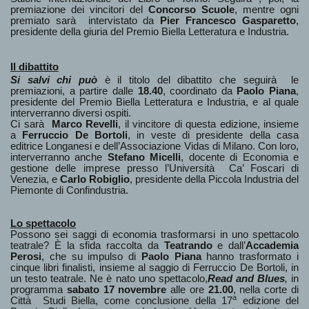
premiazione dei vincitori del
Concorso Scuole
, mentre ogni
premiato sarà intervistato da
Pier Francesco Gasparetto
,
presidente della giuria del Premio Biella Letteratura e Industria.
Il dibattito
Si salvi chi può
è il titolo del dibattito che seguirà le
premiazioni, a partire dalle
18.40
, coordinato da
Paolo Piana
,
presidente del Premio Biella Letteratura e Industria, e al quale
interverranno diversi ospiti.
Ci sarà
Marco Revelli
, il vincitore di questa edizione, insieme
a
Ferruccio De Bortoli
, in veste di presidente della casa
editrice Longanesi e dell’Associazione Vidas di Milano. Con loro,
interverranno anche
Stefano Micelli
, docente di Economia e
gestione delle imprese presso l’Università Ca’ Foscari di
Venezia, e
Carlo Robiglio
, presidente della Piccola Industria del
Piemonte di Confindustria.
Lo spettacolo
Possono sei saggi di economia trasformarsi in uno spettacolo
teatrale? È la sfida raccolta da
Teatrando
e dall’
Accademia
Perosi
, che su impulso di
Paolo Piana
hanno trasformato i
cinque libri finalisti, insieme al saggio di Ferruccio De Bortoli, in
un testo teatrale. Ne è nato uno spettacolo,
Read and Blues
,
in
programma
sabato 17 novembre
alle ore
21.00
, nella corte di
a
Città Studi Biella, come conclusione della 17
edizione del