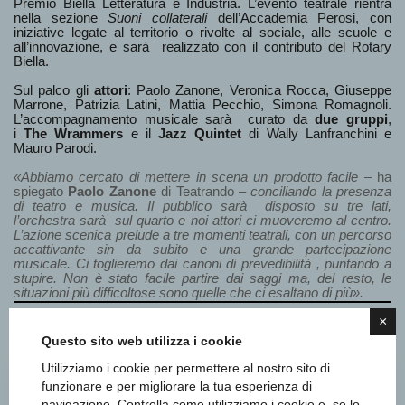
Premio Biella Letteratura e Industria. L’evento teatrale rientra
nella sezione
Suoni collaterali
dell’Accademia Perosi, con
iniziative legate al territorio o rivolte al sociale, alle scuole e
all’innovazione, e sarà realizzato con il contributo del Rotary
Biella.
Sul palco gli
attori
: Paolo Zanone, Veronica Rocca, Giuseppe
Marrone, Patrizia Latini, Mattia Pecchio, Simona Romagnoli.
L’accompagnamento musicale sarà curato da
due gruppi
,
i
The Wrammers
e il
Jazz Quintet
di Wally Lanfranchini e
Mauro Parodi.
«Abbiamo cercato di mettere in scena un prodotto facile
– ha
spiegato
Paolo Zanone
di Teatrando –
conciliando la presenza
di teatro e musica. Il pubblico sarà disposto su tre lati,
l’orchestra sarà sul quarto e noi attori ci muoveremo al centro.
L’azione scenica prelude a tre momenti teatrali, con un percorso
accattivante sin da subito e una grande partecipazione
musicale. Ci toglieremo dai canoni di prevedibilità , puntando a
stupire. Non è stato facile partire dai saggi ma, del resto, le
situazioni più difficoltose sono quelle che ci esaltano di più».
×
Questo sito web utilizza i cookie
Utilizziamo i cookie per permettere al nostro sito di
Categorie
funzionare e per migliorare la tua esperienza di
navigazione. Controlla come utilizziamo i cookie e, se lo