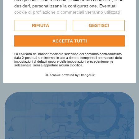
desideri, personalizzane la configurazione. Eventuali
cookie di profilazione o commerciali verranno utilizzati
Notizie sugli autori
esclusivamente previa acquisizione del consenso
dell'utente e, se consentito, potrebbero essere utilizzati
RIFIUTA
GESTISCI
News
per personalizzare gli annunci pubblicitari. Per ulteriori
informazioni su come Google utilizza i dati raccolti,
Eventi
ACCETTA TUTTI
consulta la
politica sulla privacy di Google
.
Consulta l'informativa cookie completa.
La chiusura del banner mediante selezione del comando contraddistinto
dalla X posta al suo interno, in alto a destra, comporta il permanere delle
impostazioni di default oppure delle impostazioni precedentemente
selezionate, senza apportare alcuna modifica.
OPXcookie
powered by
OrangePix