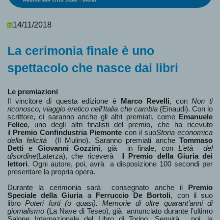
14/11/2018
La cerimonia finale è uno
spettacolo che nasce dai libri
Le premiazioni
Il vincitore di questa edizione è
Marco Revelli
, con
Non ti
riconosco, viaggio eretico nell’Italia che cambia
(Einaudi). Con lo
scrittore, ci saranno anche gli altri premiati, come
Emanuele
Felice
, uno degli altri finalisti del premio, che ha ricevuto
il
Premio Confindustria Piemonte
con il suo
Storia economica
della felicità
(Il Mulino). Saranno premiati anche
Tommaso
Detti
e
Giovanni Gozzini
, già in finale, con
L’età del
disordine
(Laterza), che riceverà il
Premio della Giuria dei
lettori
. Ogni autore, poi, avrà a disposizione 100 secondi per
presentare la propria opera.
Durante la cerimonia sarà consegnato anche il
Premio
Speciale della Giuria
a
Ferruccio De Bortoli
, con il suo
libro
Poteri forti (o quasi). Memorie di oltre quarant’anni di
giornalismo
(La Nave di Teseo), già annunciato durante l’ultimo
Salone Internazionale del Libro di Torino. Seguirà , poi, la