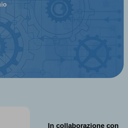
mio
one con