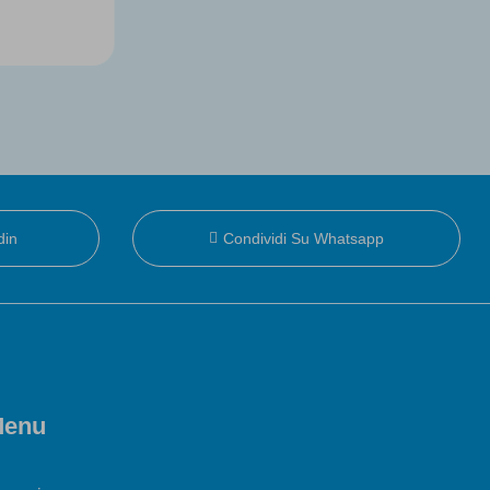
din
Condividi Su Whatsapp
enu