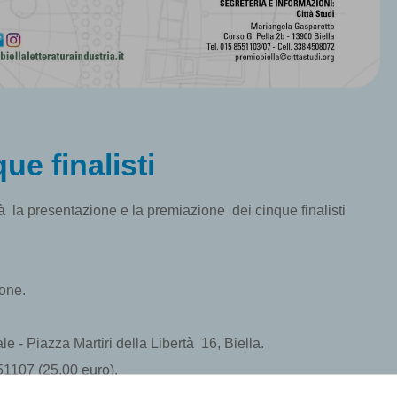
ue finalisti
rà la presentazione e la premiazione dei cinque finalisti
one.
le - Piazza Martiri della Libertà 16, Biella.
51107 (25,00 euro).