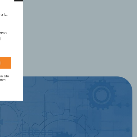
re la
enso
i
I
in alto
ente