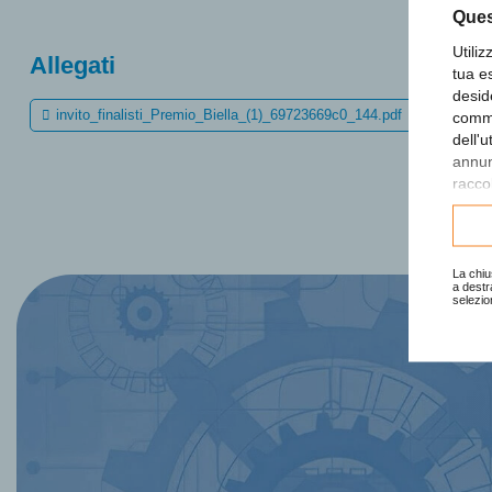
Ques
Utili
Allegati
tua e
desid
invito_finalisti_Premio_Biella_(1)_69723669c0_144.pdf
comme
dell'
annunc
raccol
Consu
La chiu
a destr
selezio