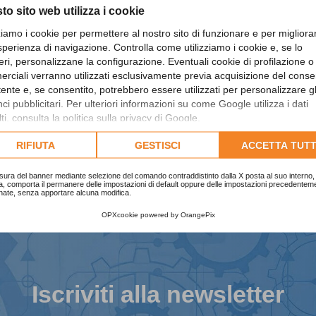
to sito web utilizza i cookie
zziamo i cookie per permettere al nostro sito di funzionare e per migliora
sperienza di navigazione. Controlla come utilizziamo i cookie e, se lo
eri, personalizzane la configurazione. Eventuali cookie di profilazione o
rciali verranno utilizzati esclusivamente previa acquisizione del cons
utente e, se consentito, potrebbero essere utilizzati per personalizzare gl
i pubblicitari. Per ulteriori informazioni su come Google utilizza i dati
ti, consulta la
politica sulla privacy di Google
.
lta l'informativa cookie completa.
RIFIUTA
GESTISCI
ACCETTA TUTT
sura del banner mediante selezione del comando contraddistinto dalla X posta al suo interno, 
a, comporta il permanere delle impostazioni di default oppure delle impostazioni precedentem
nate, senza apportare alcuna modifica.
OPXcookie
powered by
OrangePix
Iscriviti alla newsletter