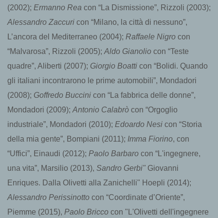
(2002);
Ermanno Rea
con “La Dismissione”, Rizzoli (2003);
Alessandro Zaccuri
con “Milano, la città di nessuno”,
L’ancora del Mediterraneo (2004);
Raffaele Nigro
con
“Malvarosa”, Rizzoli (2005);
Aldo Gianolio
con “Teste
quadre”, Aliberti (2007);
Giorgio Boatti
con “Bolidi. Quando
gli italiani incontrarono le prime automobili”, Mondadori
(2008);
Goffredo Buccini
con “La fabbrica delle donne”,
Mondadori (2009);
Antonio Calabrò
con “Orgoglio
industriale”, Mondadori (2010);
Edoardo Nesi
con “Storia
della mia gente”, Bompiani (2011);
Imma Fiorino
, con
“Uffici”, Einaudi (2012);
Paolo Barbaro
con “L'ingegnere,
una vita”, Marsilio (2013),
Sandro Gerbi"
Giovanni
Enriques. Dalla Olivetti alla Zanichelli" Hoepli (2014);
Alessandro Perissinotto
con “Coordinate d’Oriente”,
Piemme (2015),
Paolo Bricco
con "L'Olivetti dell'ingegnere