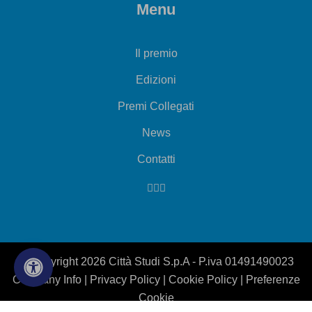
Menu
Il premio
Edizioni
Premi Collegati
News
Contatti
© Copyright 2026 Città Studi S.p.A - P.iva 01491490023
Company Info
|
Privacy Policy
|
Cookie Policy
|
Preferenze
Cookie