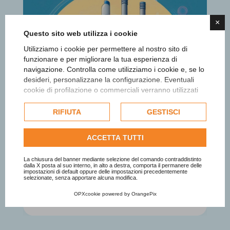
×
Questo sito web utilizza i cookie
Utilizziamo i cookie per permettere al nostro sito di
funzionare e per migliorare la tua esperienza di
navigazione. Controlla come utilizziamo i cookie e, se lo
desideri, personalizzane la configurazione. Eventuali
cookie di profilazione o commerciali verranno utilizzati
esclusivamente previa acquisizione del consenso
dell'utente e, se consentito, potrebbero essere utilizzati
RIFIUTA
GESTISCI
per personalizzare gli annunci pubblicitari. Per ulteriori
informazioni su come Google utilizza i dati raccolti,
ACCETTA TUTTI
consulta la
politica sulla privacy di Google
.
Consulta l'informativa cookie completa.
La chiusura del banner mediante selezione del comando contraddistinto
dalla X posta al suo interno, in alto a destra, comporta il permanere delle
impostazioni di default oppure delle impostazioni precedentemente
selezionate, senza apportare alcuna modifica.
Il caso Nycolay
OPXcookie
powered by
OrangePix