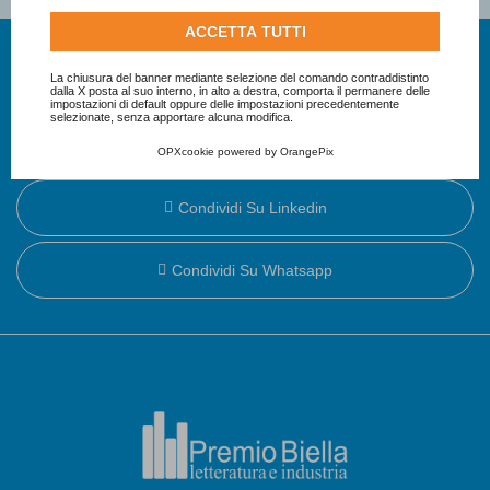
informazioni su come Google utilizza i dati raccolti,
ACCETTA TUTTI
consulta la
politica sulla privacy di Google
.
Consulta l'informativa cookie completa.
La chiusura del banner mediante selezione del comando contraddistinto
Condividi Su Facebook
dalla X posta al suo interno, in alto a destra, comporta il permanere delle
impostazioni di default oppure delle impostazioni precedentemente
selezionate, senza apportare alcuna modifica.
Condividi Su X
OPXcookie
powered by
OrangePix
Condividi Su Linkedin
Condividi Su Whatsapp