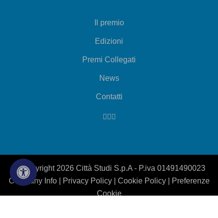
Il premio
Edizioni
Premi Collegati
News
Contatti
© Copyright 2026 Città Studi S.p.A - P.iva 01491490023
Company Info
|
Privacy Policy
|
Cookie Policy
|
Preferenze
Cookie