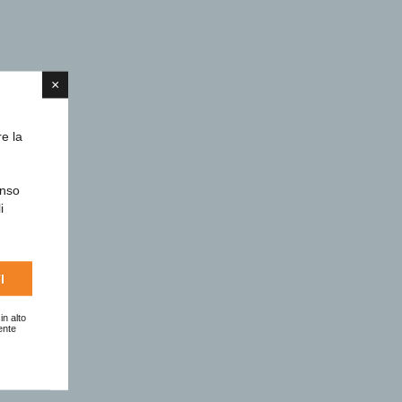
×
re la
enso
i
I
in alto
ente