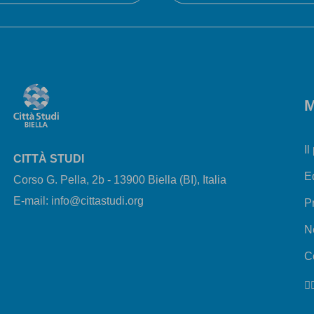
M
Il
CITTÀ STUDI
E
Corso G. Pella, 2b - 13900 Biella (BI), Italia
E-mail: info@cittastudi.org
P
N
Co