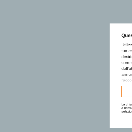
Ques
Utili
tua e
desid
comme
dell'
annunc
raccol
Consu
La chiu
a destr
selezio