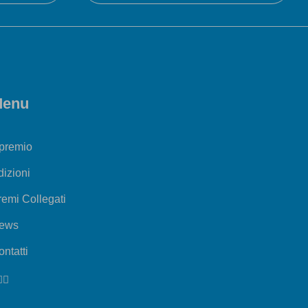
enu
 premio
dizioni
remi Collegati
ews
ntatti