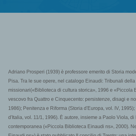
Adriano Prosperi (1939) è professore emerito di Storia mo
Pisa. Tra le sue opere, nel catalogo Einaudi: Tribunali della 
missionari(«Biblioteca di cultura storica», 1996 e «Piccola 
vescovo fra Quattro e Cinquecento: persistenze, disagi e novit
1986); Penitenza e Riforma (Storia d'Europa, vol. IV, 1995); Inc
d'Italia, vol. 11/1, 1996). È autore, insieme a Paolo Viola, 
contemporanea («Piccola Biblioteca Einaudi ns», 2000). Ne
Einaudi ns») è stato pubblicato Il concilio di Trento: una in