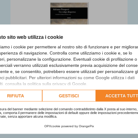
to sito web utilizza i cookie
zziamo i cookie per permettere al nostro sito di funzionare e per migliora
sperienza di navigazione. Controlla come utilizziamo i cookie e, se lo
eri, personalizzane la configurazione. Eventuali cookie di profilazione o
rciali verranno utilizzati esclusivamente previa acquisizione del cons
utente e, se consentito, potrebbero essere utilizzati per personalizzare gl
i pubblicitari. Per ulteriori informazioni su come Google utilizza i dati
ti, consulta la
politica sulla privacy di Google
.
Un volgo disperso. Contadini
lta l'informativa cookie completa.
d'Italia nell'Ottocento
RIFIUTA
GESTISCI
ACCETTA TUTT
Finalista
sura del banner mediante selezione del comando contraddistinto dalla X posta al suo interno, 
a, comporta il permanere delle impostazioni di default oppure delle impostazioni precedentem
nate, senza apportare alcuna modifica.
OPXcookie
powered by
OrangePix