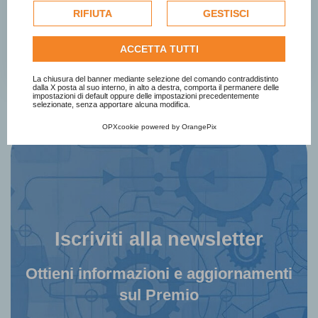
dell'utente e, se consentito, potrebbero essere utilizzati
nuovi movimenti nell\'epoca
RIFIUTA
GESTISCI
per personalizzare gli annunci pubblicitari. Per ulteriori
postsociale
informazioni su come Google utilizza i dati raccolti,
ACCETTA TUTTI
consulta la
politica sulla privacy di Google
.
Finalista
Consulta l'informativa cookie completa.
La chiusura del banner mediante selezione del comando contraddistinto
dalla X posta al suo interno, in alto a destra, comporta il permanere delle
impostazioni di default oppure delle impostazioni precedentemente
selezionate, senza apportare alcuna modifica.
OPXcookie
powered by
OrangePix
Iscriviti alla newsletter
Ottieni informazioni e aggiornamenti
sul Premio