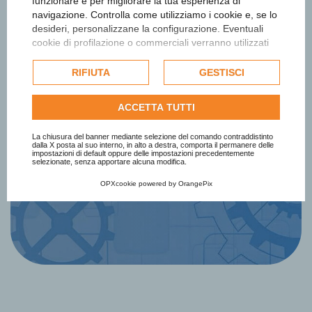
funzionare e per migliorare la tua esperienza di
navigazione. Controlla come utilizziamo i cookie e, se lo
desideri, personalizzane la configurazione. Eventuali
Iscriviti alla newsletter
cookie di profilazione o commerciali verranno utilizzati
esclusivamente previa acquisizione del consenso
dell'utente e, se consentito, potrebbero essere utilizzati
Ottieni informazioni e aggiornamenti
RIFIUTA
GESTISCI
per personalizzare gli annunci pubblicitari. Per ulteriori
sul Premio
informazioni su come Google utilizza i dati raccolti,
ACCETTA TUTTI
consulta la
politica sulla privacy di Google
.
Consulta l'informativa cookie completa.
La chiusura del banner mediante selezione del comando contraddistinto
Iscriviti Subito
dalla X posta al suo interno, in alto a destra, comporta il permanere delle
impostazioni di default oppure delle impostazioni precedentemente
selezionate, senza apportare alcuna modifica.
OPXcookie
powered by
OrangePix