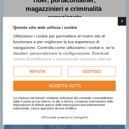
rider, portacontainer,
magazzinieri e criminalità
organizzata
×
Finalista
Questo sito web utilizza i cookie
Utilizziamo i cookie per permettere al nostro sito di
funzionare e per migliorare la tua esperienza di
navigazione. Controlla come utilizziamo i cookie e, se lo
desideri, personalizzane la configurazione. Eventuali
cookie di profilazione o commerciali verranno utilizzati
esclusivamente previa acquisizione del consenso
dell'utente e, se consentito, potrebbero essere utilizzati
RIFIUTA
GESTISCI
per personalizzare gli annunci pubblicitari. Per ulteriori
informazioni su come Google utilizza i dati raccolti,
ACCETTA TUTTI
consulta la
politica sulla privacy di Google
.
Consulta l'informativa cookie completa.
Iscriviti alla newsletter
La chiusura del banner mediante selezione del comando contraddistinto
dalla X posta al suo interno, in alto a destra, comporta il permanere delle
impostazioni di default oppure delle impostazioni precedentemente
selezionate, senza apportare alcuna modifica.
Ottieni informazioni e aggiornamenti
OPXcookie
powered by
OrangePix
sul Premio