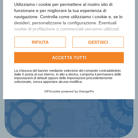
Utilizziamo i cookie per permettere al nostro sito di
funzionare e per migliorare la tua esperienza di
navigazione. Controlla come utilizziamo i cookie e, se lo
desideri, personalizzane la configurazione. Eventuali
cookie di profilazione o commerciali verranno utilizzati
esclusivamente previa acquisizione del consenso
Iscriviti alla newsletter
dell'utente e, se consentito, potrebbero essere utilizzati
RIFIUTA
GESTISCI
per personalizzare gli annunci pubblicitari. Per ulteriori
Ottieni informazioni e aggiornamenti
informazioni su come Google utilizza i dati raccolti,
ACCETTA TUTTI
consulta la
politica sulla privacy di Google
.
sul Premio
Consulta l'informativa cookie completa.
La chiusura del banner mediante selezione del comando contraddistinto
dalla X posta al suo interno, in alto a destra, comporta il permanere delle
impostazioni di default oppure delle impostazioni precedentemente
selezionate, senza apportare alcuna modifica.
Iscriviti Subito
OPXcookie
powered by
OrangePix