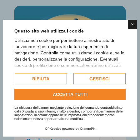
×
Questo sito web utilizza i cookie
Utilizziamo i cookie per permettere al nostro sito di
funzionare e per migliorare la tua esperienza di
navigazione. Controlla come utilizziamo i cookie e, se lo
desideri, personalizzane la configurazione. Eventuali
cookie di profilazione o commerciali verranno utilizzati
esclusivamente previa acquisizione del consenso
dell'utente e, se consentito, potrebbero essere utilizzati
RIFIUTA
GESTISCI
per personalizzare gli annunci pubblicitari. Per ulteriori
informazioni su come Google utilizza i dati raccolti,
ACCETTA TUTTI
consulta la
politica sulla privacy di Google
.
Consulta l'informativa cookie completa.
La chiusura del banner mediante selezione del comando contraddistinto
dalla X posta al suo interno, in alto a destra, comporta il permanere delle
impostazioni di default oppure delle impostazioni precedentemente
selezionate, senza apportare alcuna modifica.
OPXcookie
powered by
OrangePix
Modernizzare stanca.