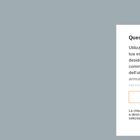
Ques
Utili
tua e
desid
comme
dell'
annunc
raccol
Consu
La chiu
a destr
selezio