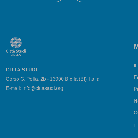
M
Il
CITTÀ STUDI
E
Corso G. Pella, 2b - 13900 Biella (BI), Italia
E-mail: info@cittastudi.org
P
N
Co