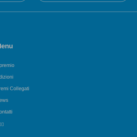
enu
 premio
dizioni
remi Collegati
ews
ntatti