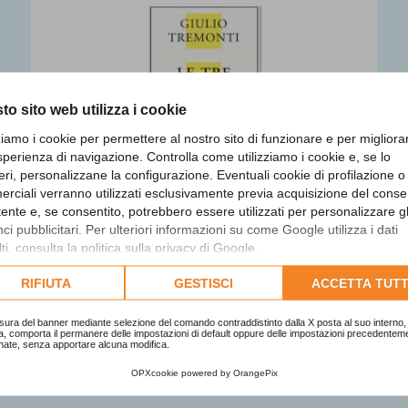
to sito web utilizza i cookie
zziamo i cookie per permettere al nostro sito di funzionare e per migliora
sperienza di navigazione. Controlla come utilizziamo i cookie e, se lo
eri, personalizzane la configurazione. Eventuali cookie di profilazione o
rciali verranno utilizzati esclusivamente previa acquisizione del cons
utente e, se consentito, potrebbero essere utilizzati per personalizzare gl
i pubblicitari. Per ulteriori informazioni su come Google utilizza i dati
ti, consulta la
politica sulla privacy di Google
.
Le tre profezie. Appunti per il
lta l'informativa cookie completa.
futuro
RIFIUTA
GESTISCI
ACCETTA TUTT
Finalista
sura del banner mediante selezione del comando contraddistinto dalla X posta al suo interno, 
a, comporta il permanere delle impostazioni di default oppure delle impostazioni precedentem
nate, senza apportare alcuna modifica.
OPXcookie
powered by
OrangePix