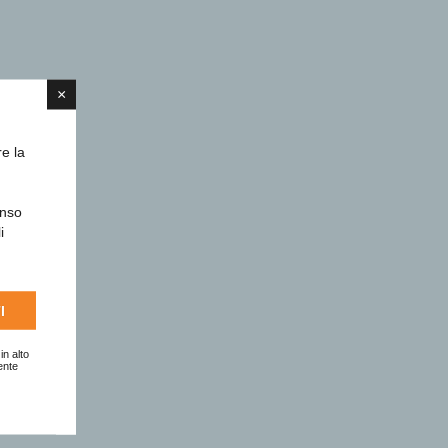
×
re la
enso
i
I
in alto
ente