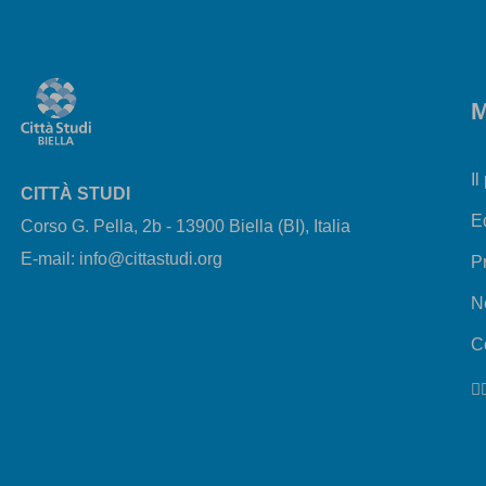
M
Il
CITTÀ STUDI
E
Corso G. Pella, 2b - 13900 Biella (BI), Italia
E-mail: info@cittastudi.org
P
N
Co