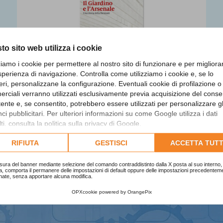
to sito web utilizza i cookie
zziamo i cookie per permettere al nostro sito di funzionare e per migliora
sperienza di navigazione. Controlla come utilizziamo i cookie e, se lo
eri, personalizzane la configurazione. Eventuali cookie di profilazione o
rciali verranno utilizzati esclusivamente previa acquisizione del cons
utente e, se consentito, potrebbero essere utilizzati per personalizzare gl
i pubblicitari. Per ulteriori informazioni su come Google utilizza i dati
Il Giardino e l'Arsenale. Una
ti, consulta la
politica sulla privacy di Google
.
storia della Biennale
lta l'informativa cookie completa.
RIFIUTA
GESTISCI
ACCETTA TUTT
Finalista
sura del banner mediante selezione del comando contraddistinto dalla X posta al suo interno, 
a, comporta il permanere delle impostazioni di default oppure delle impostazioni precedentem
nate, senza apportare alcuna modifica.
OPXcookie
powered by
OrangePix