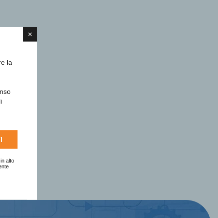
×
re la
enso
i
I
in alto
ente