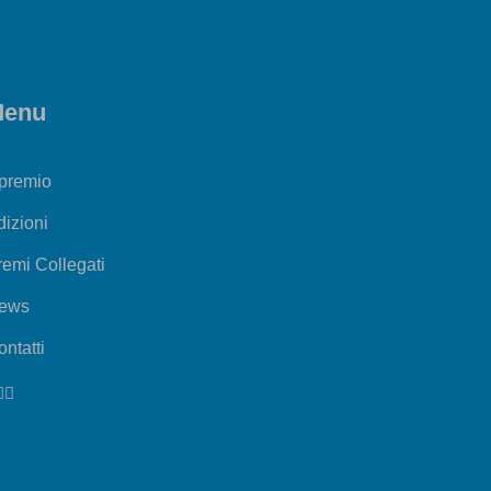
enu
 premio
dizioni
remi Collegati
ews
ntatti