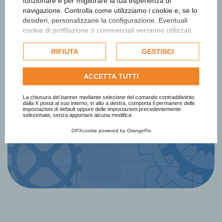
funzionare e per migliorare la tua esperienza di
navigazione. Controlla come utilizziamo i cookie e, se lo
desideri, personalizzane la configurazione. Eventuali
Iscriviti alla newsletter
cookie di profilazione o commerciali verranno utilizzati
esclusivamente previa acquisizione del consenso
dell'utente e, se consentito, potrebbero essere utilizzati
Ottieni informazioni e aggiornamenti
RIFIUTA
GESTISCI
per personalizzare gli annunci pubblicitari. Per ulteriori
sul Premio
informazioni su come Google utilizza i dati raccolti,
ACCETTA TUTTI
consulta la
politica sulla privacy di Google
.
Consulta l'informativa cookie completa.
La chiusura del banner mediante selezione del comando contraddistinto
Iscriviti Subito
dalla X posta al suo interno, in alto a destra, comporta il permanere delle
impostazioni di default oppure delle impostazioni precedentemente
selezionate, senza apportare alcuna modifica.
OPXcookie
powered by
OrangePix