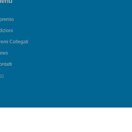
enu
 premio
dizioni
remi Collegati
ews
ntatti