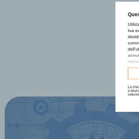
Ques
Utili
tua e
desid
comme
dell'
annunc
raccol
Consu
La chiu
a destr
selezio