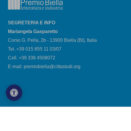
SEGRETERIA E INFO
Mariangela Gasparetto
Corso G. Pella, 2b - 13900 Biella (BI), Italia
Tel. +39 015 855 11 03/07
Cell. +39 338 4508072
E-mail: premiobiella@cittastudi.org
© Copyright 2026 Città Studi S.p.A - P.iva 01491490023
Company Info
|
Privacy Policy
|
Cookie Policy
|
Preferenz