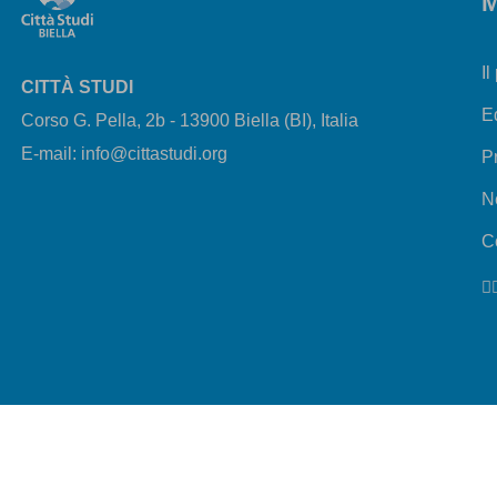
M
Il
CITTÀ STUDI
E
Corso G. Pella, 2b - 13900 Biella (BI), Italia
E-mail: info@cittastudi.org
P
N
Co
e Cookie