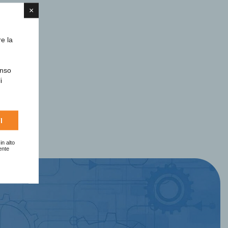
×
re la
enso
i
I
in alto
ente