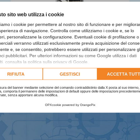
to sito web utilizza i cookie
zziamo i cookie per permettere al nostro sito di funzionare e per migliora
sperienza di navigazione. Controlla come utilizziamo i cookie e, se lo
eri, personalizzane la configurazione. Eventuali cookie di profilazione o
rciali verranno utilizzati esclusivamente previa acquisizione del cons
utente e, se consentito, potrebbero essere utilizzati per personalizzare gl
Giovanni Enriques.
i pubblicitari. Per ulteriori informazioni su come Google utilizza i dati
Vincitore
ti, consulta la
politica sulla privacy di Google
.
lta l'informativa cookie completa.
RIFIUTA
GESTISCI
ACCETTA TUTT
sura del banner mediante selezione del comando contraddistinto dalla X posta al suo interno, 
a, comporta il permanere delle impostazioni di default oppure delle impostazioni precedentem
nate, senza apportare alcuna modifica.
OPXcookie
powered by
OrangePix