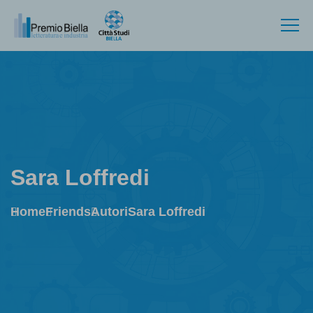
Sara Loffredi
Home
Friends
Autori
Sara Loffredi