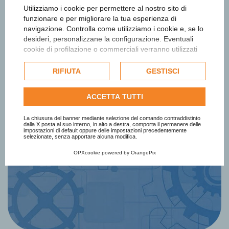
Utilizziamo i cookie per permettere al nostro sito di
funzionare e per migliorare la tua esperienza di
navigazione. Controlla come utilizziamo i cookie e, se lo
desideri, personalizzane la configurazione. Eventuali
cookie di profilazione o commerciali verranno utilizzati
esclusivamente previa acquisizione del consenso
Iscriviti alla newsletter
dell'utente e, se consentito, potrebbero essere utilizzati
RIFIUTA
GESTISCI
per personalizzare gli annunci pubblicitari. Per ulteriori
Ottieni informazioni e aggiornamenti
informazioni su come Google utilizza i dati raccolti,
ACCETTA TUTTI
consulta la
politica sulla privacy di Google
.
sul Premio
Consulta l'informativa cookie completa.
La chiusura del banner mediante selezione del comando contraddistinto
dalla X posta al suo interno, in alto a destra, comporta il permanere delle
impostazioni di default oppure delle impostazioni precedentemente
selezionate, senza apportare alcuna modifica.
Iscriviti Subito
OPXcookie
powered by
OrangePix