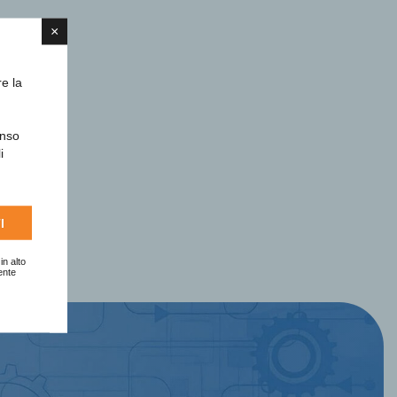
×
re la
enso
i
I
in alto
ente