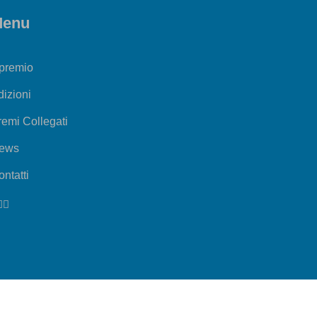
enu
 premio
dizioni
remi Collegati
ews
ntatti