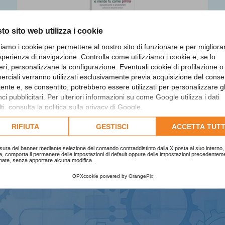
to sito web utilizza i cookie
zziamo i cookie per permettere al nostro sito di funzionare e per migliora
sperienza di navigazione. Controlla come utilizziamo i cookie e, se lo
eri, personalizzane la configurazione. Eventuali cookie di profilazione o
rciali verranno utilizzati esclusivamente previa acquisizione del cons
Telebiella e niente fu come
utente e, se consentito, potrebbero essere utilizzati per personalizzare gl
prima
i pubblicitari. Per ulteriori informazioni su come Google utilizza i dati
ti, consulta la
politica sulla privacy di Google
.
Finalista
lta l'informativa cookie completa.
RIFIUTA
GESTISCI
ACCETTA TUTT
sura del banner mediante selezione del comando contraddistinto dalla X posta al suo interno, 
a, comporta il permanere delle impostazioni di default oppure delle impostazioni precedentem
nate, senza apportare alcuna modifica.
OPXcookie
powered by
OrangePix