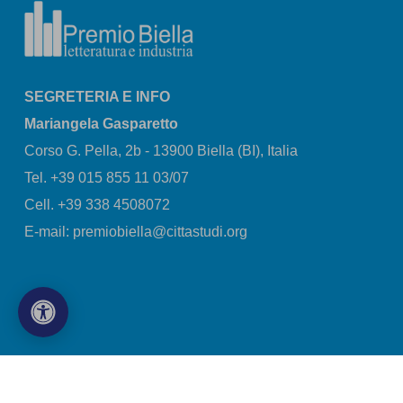
SEGRETERIA E INFO
Mariangela Gasparetto
Corso G. Pella, 2b - 13900 Biella (BI), Italia
Tel. +39 015 855 11 03/07
Cell. +39 338 4508072
E-mail: premiobiella@cittastudi.org
© Copyright 2026 Città Studi S.p.A - P.iva 01491490023