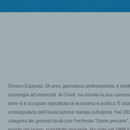
Silvano Esposito, 54 anni, giornalista professionista, è diretto
sociologia all'università di Chieti, ha iniziato la sua carriera
dove si è occupato soprattutto di economia e politica. È sta
vicesegretario dell'Associazione stampa subalpina. Nel 2006
categoria dei giornali locali con l'inchiesta “Storie precarie”,
mondo del lavoro, soprattutto giovanile. Ha vinto nel 1998 il