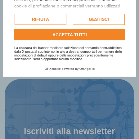
cookie di profilazione o commerciali verranno utilizzati
esclusivamente previa acquisizione del consenso
dell'utente e, se consentito, potrebbero essere utilizzati
RIFIUTA
GESTISCI
La salita dei giganti. La
per personalizzare gli annunci pubblicitari. Per ulteriori
saga dei Menabrea
informazioni su come Google utilizza i dati raccolti,
ACCETTA TUTTI
consulta la
politica sulla privacy di Google
.
Consulta l'informativa cookie completa.
La chiusura del banner mediante selezione del comando contraddistinto
dalla X posta al suo interno, in alto a destra, comporta il permanere delle
impostazioni di default oppure delle impostazioni precedentemente
selezionate, senza apportare alcuna modifica.
OPXcookie
powered by
OrangePix
Iscriviti alla newsletter