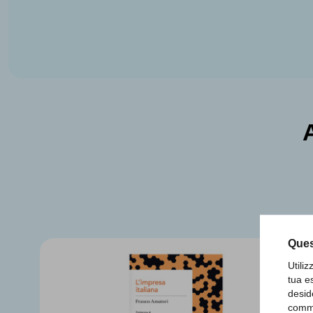
Ques
Utili
tua e
desid
comme