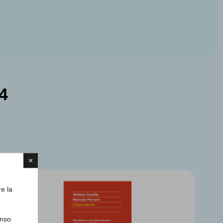
4
×
re la
enso