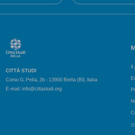
M
Il
CITTÀ STUDI
E
Corso G. Pella, 2b - 13900 Biella (BI), Italia
E-mail: info@cittastudi.org
P
N
Co