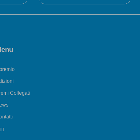
enu
 premio
dizioni
remi Collegati
ews
ntatti