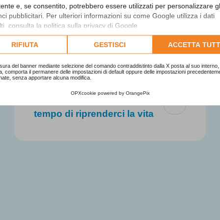
utente e, se consentito, potrebbero essere utilizzati per personalizzare gl
i pubblicitari. Per ulteriori informazioni su come Google utilizza i dati
ti, consulta la
politica sulla privacy di Google
.
lta l'informativa cookie completa.
RIFIUTA
GESTISCI
ACCETTA TUTT
sura del banner mediante selezione del comando contraddistinto dalla X posta al suo interno, 
a, comporta il permanere delle impostazioni di default oppure delle impostazioni precedentem
nate, senza apportare alcuna modifica.
Le grandi dimissioni. Il
OPXcookie
powered by
OrangePix
nuovo rifiuto del lavoro e il
tempo di riprenderci la vita