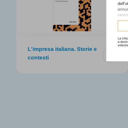
dell'
annunc
raccol
Consu
La chiu
a destr
selezio
L'impresa italiana. Storie e
contesti