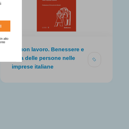
i
I
in alto
ente
Il buon lavoro. Benessere e
cura delle persone nelle
imprese italiane