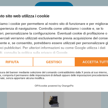
SCOPRI DI PIÙ
to sito web utilizza i cookie
zziamo i cookie per permettere al nostro sito di funzionare e per migliora
sperienza di navigazione. Controlla come utilizziamo i cookie e, se lo
eri, personalizzane la configurazione. Eventuali cookie di profilazione o
rciali verranno utilizzati esclusivamente previa acquisizione del cons
utente e, se consentito, potrebbero essere utilizzati per personalizzare gl
Altre opere dell'Edizione 201
i pubblicitari. Per ulteriori informazioni su come Google utilizza i dati
ti, consulta la
politica sulla privacy di Google
.
lta l'informativa cookie completa.
RIFIUTA
GESTISCI
ACCETTA TUTT
sura del banner mediante selezione del comando contraddistinto dalla X posta al suo interno, 
a, comporta il permanere delle impostazioni di default oppure delle impostazioni precedentem
nate, senza apportare alcuna modifica.
OPXcookie
powered by
OrangePix