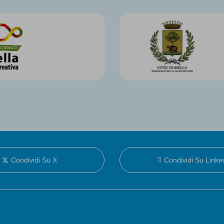
In co
Condividi Su X
Condividi Su Linke