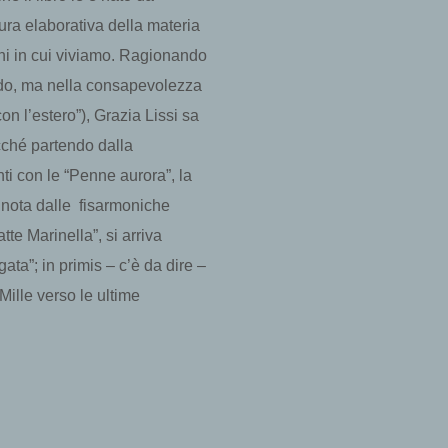
tura elaborativa della materia
ni in cui viviamo. Ragionando
ndo, ma nella consapevolezza
on l’estero”), Grazia Lissi sa
sicché partendo dalla
i con le “Penne aurora”, la
 nota dalle fisarmoniche
te Marinella”, si arriva
ta”; in primis – c’è da dire –
Mille verso le ultime