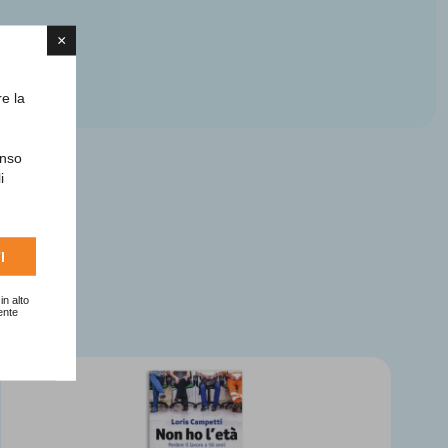
×
re la
enso
i
6
I
in alto
ente