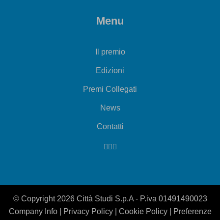
Menu
Il premio
Edizioni
Premi Collegati
News
Contatti
© Copyright 2026 Città Studi S.p.A - P.iva 01491490023
Company Info
|
Privacy Policy
|
Cookie Policy
|
Preferenze