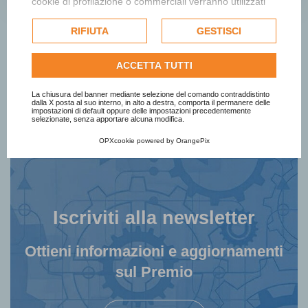
cookie di profilazione o commerciali verranno utilizzati
esclusivamente previa acquisizione del consenso
dell'utente e, se consentito, potrebbero essere utilizzati
RIFIUTA
GESTISCI
per personalizzare gli annunci pubblicitari. Per ulteriori
informazioni su come Google utilizza i dati raccolti,
ACCETTA TUTTI
consulta la
politica sulla privacy di Google
.
Consulta l'informativa cookie completa.
La chiusura del banner mediante selezione del comando contraddistinto
dalla X posta al suo interno, in alto a destra, comporta il permanere delle
impostazioni di default oppure delle impostazioni precedentemente
selezionate, senza apportare alcuna modifica.
OPXcookie
powered by
OrangePix
Iscriviti alla newsletter
Ottieni informazioni e aggiornamenti
sul Premio