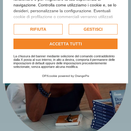
affetti e sentimenti nel lavoro (2008).
navigazione. Controlla come utilizziamo i cookie e, se lo
desideri, personalizzane la configurazione. Eventuali
cookie di profilazione o commerciali verranno utilizzati
esclusivamente previa acquisizione del consenso
dell'utente e, se consentito, potrebbero essere utilizzati
RIFIUTA
GESTISCI
per personalizzare gli annunci pubblicitari. Per ulteriori
informazioni su come Google utilizza i dati raccolti,
ACCETTA TUTTI
consulta la
politica sulla privacy di Google
.
Consulta l'informativa cookie completa.
La chiusura del banner mediante selezione del comando contraddistinto
dalla X posta al suo interno, in alto a destra, comporta il permanere delle
impostazioni di default oppure delle impostazioni precedentemente
selezionate, senza apportare alcuna modifica.
OPXcookie
powered by
OrangePix