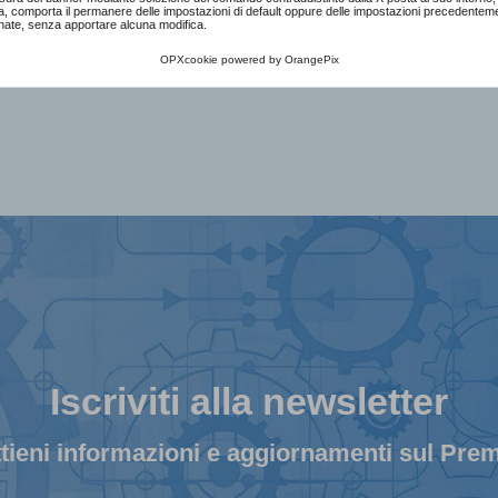
a, comporta il permanere delle impostazioni di default oppure delle impostazioni precedentem
nate, senza apportare alcuna modifica.
SCOPRI LA GIURIA
SCOPRI I PREMI SPECIALI
OPXcookie
powered by
OrangePix
Iscriviti alla newsletter
tieni informazioni e aggiornamenti sul Pre