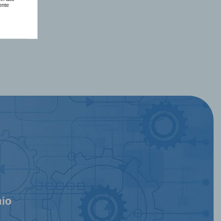
ente
mio