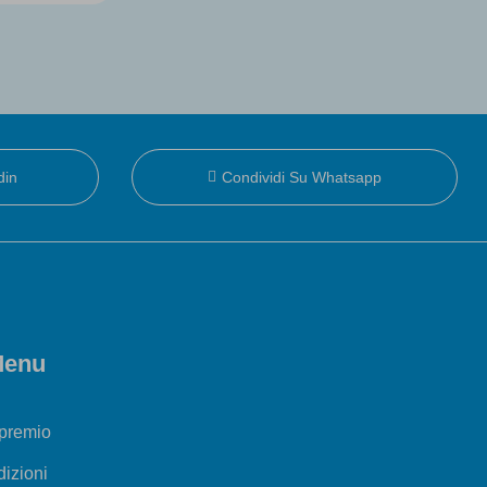
din
Condividi Su Whatsapp
enu
 premio
dizioni