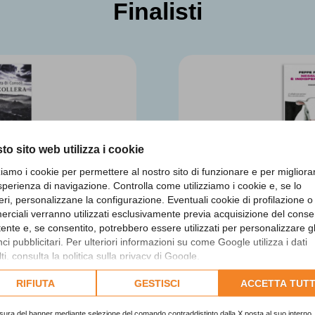
Finalisti
to sito web utilizza i cookie
zziamo i cookie per permettere al nostro sito di funzionare e per migliora
sperienza di navigazione. Controlla come utilizziamo i cookie e, se lo
Di Consoli
Peppe 
eri, personalizzane la configurazione. Eventuali cookie di profilazione o
rciali verranno utilizzati esclusivamente previa acquisizione del cons
ollera
Nessuno è in
utente e, se consentito, potrebbero essere utilizzati per personalizzare gl
i pubblicitari. Per ulteriori informazioni su come Google utilizza i dati
lista
Fina
ti, consulta la
politica sulla privacy di Google
.
lta l'informativa cookie completa.
RIFIUTA
GESTISCI
ACCETTA TUTT
sura del banner mediante selezione del comando contraddistinto dalla X posta al suo interno, 