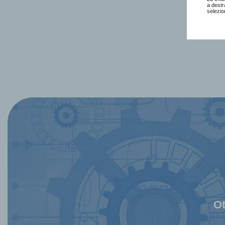
a destr
selezio
Ot