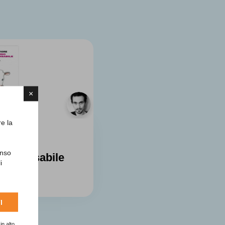
×
re la
Fiore
enso
dispensabile
i
lista
I
in alto