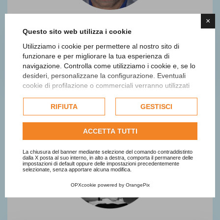
×
Questo sito web utilizza i cookie
Utilizziamo i cookie per permettere al nostro sito di
Sergio Pent
funzionare e per migliorare la tua esperienza di
navigazione. Controlla come utilizziamo i cookie e, se lo
Giurato
desideri, personalizzane la configurazione. Eventuali
cookie di profilazione o commerciali verranno utilizzati
esclusivamente previa acquisizione del consenso
dell'utente e, se consentito, potrebbero essere utilizzati
RIFIUTA
GESTISCI
per personalizzare gli annunci pubblicitari. Per ulteriori
informazioni su come Google utilizza i dati raccolti,
ACCETTA TUTTI
consulta la
politica sulla privacy di Google
.
Consulta l'informativa cookie completa.
La chiusura del banner mediante selezione del comando contraddistinto
dalla X posta al suo interno, in alto a destra, comporta il permanere delle
impostazioni di default oppure delle impostazioni precedentemente
selezionate, senza apportare alcuna modifica.
OPXcookie
powered by
OrangePix