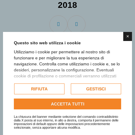
2018
×
Questo sito web utilizza i cookie
Utilizziamo i cookie per permettere al nostro sito di
funzionare e per migliorare la tua esperienza di
navigazione. Controlla come utilizziamo i cookie e, se lo
desideri, personalizzane la configurazione. Eventuali
cookie di profilazione o commerciali verranno utilizzati
esclusivamente previa acquisizione del consenso
dell'utente e, se consentito, potrebbero essere utilizzati
RIFIUTA
GESTISCI
per personalizzare gli annunci pubblicitari. Per ulteriori
informazioni su come Google utilizza i dati raccolti,
ACCETTA TUTTI
consulta la
politica sulla privacy di Google
.
Consulta l'informativa cookie completa.
La chiusura del banner mediante selezione del comando contraddistinto
dalla X posta al suo interno, in alto a destra, comporta il permanere delle
impostazioni di default oppure delle impostazioni precedentemente
selezionate, senza apportare alcuna modifica.