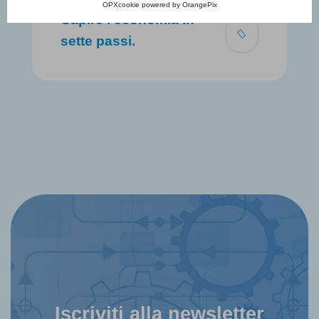
OPXcookie
powered by
OrangePix
Capire l'economia in
sette passi.
Iscriviti alla newsletter